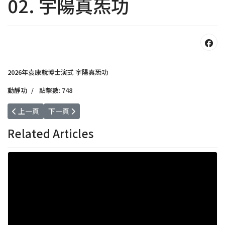
02. 宇陽真炁功
2026年袁康就博士演式 宇陽真炁功
動靜功
點擊數: 748
上一篇文章: 03. 氣過三關
下一篇文章: 01. 2026 太極築基功九式
上一頁
下一頁
Related Articles