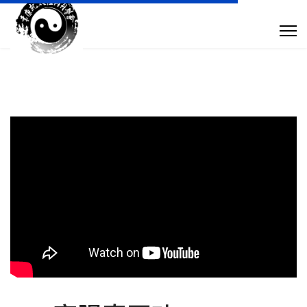
專 欄 文 章
傳 媒 訪 問
針 灸 診 症
搜尋
+852 28932893
taoistyuen@gmail.com
星期一及星期四 10:00am - 7:30pm 星期二、星期三及星期五 10:00am - 