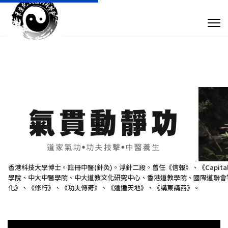
專 欄 文 章
傳 媒 訪 問
針 灸 診 症
搜尋
+852 28932893
香港科技大學博士。註冊中醫(針灸)。浮針二段。曾任《信報》、《Capit
學院、中大中醫學院、中大道教文化研究中心、香港道教學院、國際道聯會等
taoistyuen@gmail.com
化》、《修行》、《功夫傳奇》、《道通天地》、《講東講西》。
星期一及星期四 10:00am - 7:30pm 星期二、星期三及星期五 10:00am - 