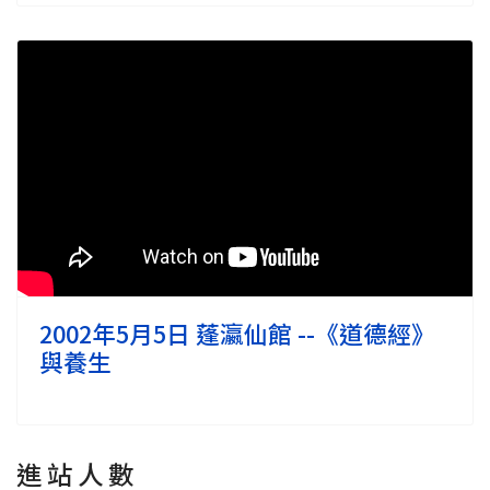
2002年5月5日 蓬瀛仙館 --《道德經》
與養生
進 站 人 數