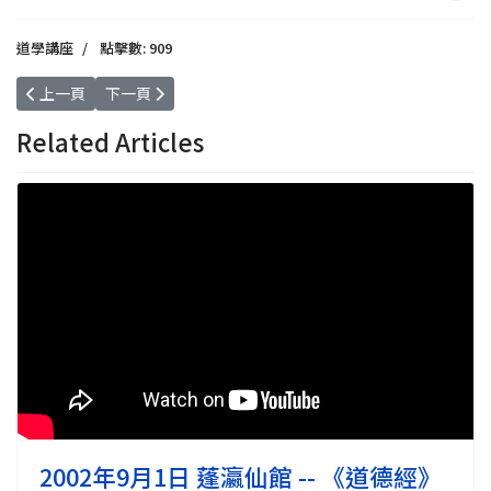
道學講座
點擊數: 909
上一篇文章: 2023年8月03日 樂活新中年 -- 講座：「浮針舒緩關節痛
下一篇文章: 2020年08月07日 黃金時代高峰會 -- 智齡
上一頁
下一頁
Related Articles
2002年9月1日 蓬瀛仙館 -- 《道德經》