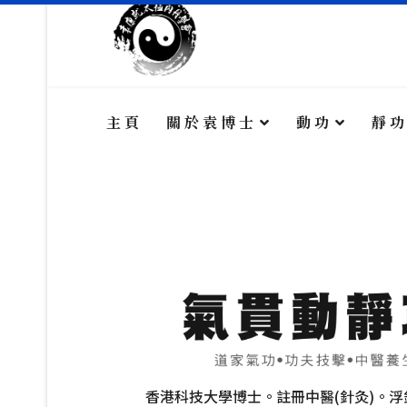
動 功
靜 功
主 頁
關 於 袁 博 士
動 功
靜 功
論 文
專 欄 文 章
傳 媒 訪 問
針 灸 診 症
香港科技大學博士。註冊中醫(針灸)。浮針