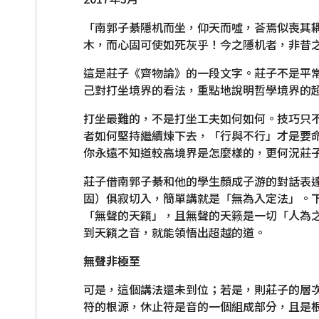
「南郭子綦隱机而坐，仰天而噓，荅焉似喪其
木，而心固可使如死灰乎！今之隱机者，非昔
這是莊子《齊物論》的一段文字。莊子不是平
己對打坐境界的看法，重點地說明哲學境界的
打坐最難的，不是打坐工夫如何如何。技巧只
者如何堅持繼續煉下去，「行與不行」才是要
你永遠不知道較高境界是怎麼樣的，更何況莊
莊子借南郭子綦和他的學生顏成子游的對話表
固）俱寂切入，簡單講就是「無為入定法」。
「無聲的天籟」，且無聲的天籁是一切「人為
到天籟之音，就能領悟出超越的道。
無聲非極至
可是，這個講法還未到位；若是，則莊子的層
符的根源，休止符是音的一個組成部分，且是