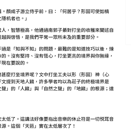
耦。顏成子游立侍乎前，曰：「何居乎？形固可使如槁
之隱机者也。」
常人，智慧極高，他通過南郭子綦對打坐的收穫來闡述自
超越與啓悟，是我們平常一眾所未及的重要部分。
不過是「知與不知」的問題，最難的是知道技巧以後，煉
命的。沒有堅持、沒有恆心，打坐更髙的境界與你無緣，
子現在要說的。
達甚麼打坐境界呢？文中打坐工夫以形（形固）神（心
下文提到天地人籟，許多學者均以為莊子的終極境界是
之聲」的「人籟」與「自然之聲」的「地籟」的根源；達
次太低了。這講法好像要指出音樂的休止符是一切悦耳音
根源。這個「天籁」實在太低層次了！