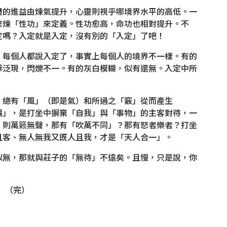
體的進益由煉氣提升，心靈則視乎哪境界水平的高低。一
修煉「性功」來定義。性功愈高，命功也相對提升。不
定嗎？入定就是入定，沒有別的「入定」了吧！
。每個人都說入定了，事實上每個人的境界不一樣。有的
華泛現，閃爍不一。有的灰白模糊，似有還無。入定中所
，總有「風」（即是氣）和所過之「竅」從而產生
耦」，是打坐中摒棄「自我」與「事物」的主客對待，一
，則萬籁無聲，那有「吹萬不同」？那有怒者樂者？打坐
且客、無人無我又既人且我，才是「天人合一」。
似無，那就與莊子的「無待」不遠矣。且慢，只是說，你
（完）