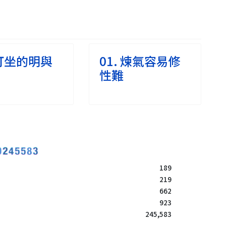
 打坐的明與
01. 煉氣容易修
性難
189
219
662
923
245,583