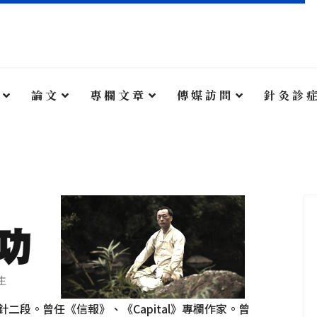
搜尋
+852 28
論 文
專 欄 文 章
傳 媒 訪 問
針 灸 診 
taoist
星期一及星期
二段。曾任《信報》、《Capital》專欄作家。曾