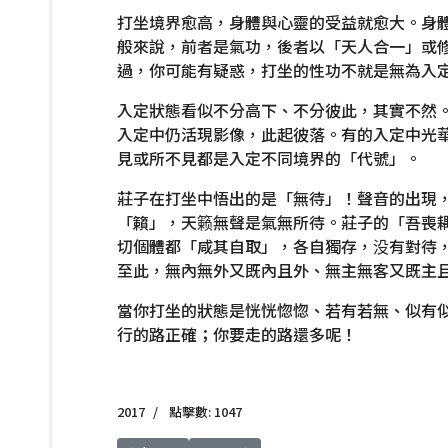
打坐境界愈高，身體與心靈的受益就愈大。身
般來說，前者是氣功，後者以「天人合一」或
過，你可能有疑惑，打坐的性功不就是無為入
入定狀態看似不分高下、不分彼此，其實不然
入定中仍活現影像，此起彼落。有的入定中光
見或所不見都是入定不同境界的「代號」。
莊子在打坐中悟出的是「無待」！聲音的出現
「籟」，天籁無聲是氣無所待。莊子的「吾喪
切個體都「咸其自取」，各自獨存，没有對待
至此，無內無外又既內且外、無主無客又既主
當你打坐的狀態是恍恍惚惚、若有若無、似有
行的路正確；你要走的路還多呢！
2017
點擊數: 1047