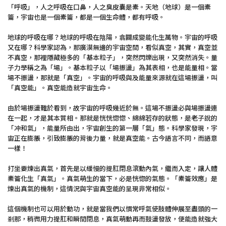
「呼吸」，人之呼吸在口鼻，人之臭皮囊是橐。天地（地球）是一個橐
籥，宇宙也是一個橐籥，都是一個生命體，都有呼吸。
地球的呼吸在哪？地球的呼吸在陰陽，翕闢成變能化生萬物。宇宙的呼吸
又在哪？科學家認為，那廣漠無邊的宇宙空間，看似真空，其實，真空並
不真空，那裡隱藏極多的「基本粒子」，突然閃爍出現，又突然消失。量
子力學稱之為「場」。基本粒子以「場振盪」為其表相，也是能量相。當
場不振盪，那就是「真空」。宇宙的呼吸與及能量來源就在這場振盪，叫
「真空能」。真空能造就宇宙生命。
由於場振盪難於看到，故宇宙的呼吸幾近於無。這場不振盪必與場振盪連
在一起，才是其本質相。那就是恍恍惚惚、綿綿若存的狀態，是老子說的
「冲和氣」，能量所由出，宇宙創生的第一層「氣」態。科學家發現，宇
宙正在膨脹，引致膨脹的背後力量，就是真空能。古今語言不同，而語意
一樣！
打坐要煉出真氣，首先是以緩慢的提肛閉息滾動內氣，繼而入定，讓人體
橐籥化生「真氣」。真氣萌生的當下，必是恍惚的氣態。「橐籥效應」是
煉出真氣的機制，這情況與宇宙真空能的呈現非常相似。
這個機制也可以用於動功，就是當我們以慣常呼氣使肢體伸展至盡頭的一
剎那，稍微用力提肛和瞬間閉息，真氣萌動再而鼓盪發放，便能造就強大