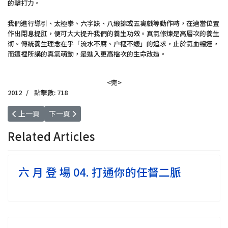
的擊打力。
我們進行導引、太極拳、六字訣、八緞錦或五禽戲等動作時，在適當位置
作出閉息提肛，便可大大提升我們的養生功效。真氣修煉是高層次的養生
術。傳統養生理念在乎「流水不腐、户樞不螻」的追求，止於氣血暢運，
而這裡所講的真氣萌動，是進入更高檔次的生命改造。
<完>
2012
點擊數: 718
上一篇文章: 六 月 登 場 03. 打坐把光留住
下一篇文章: 六 月 登 場 01. 少呼少吸命長久
上一頁
下一頁
Related Articles
六 月 登 場 04. 打通你的任督二脈