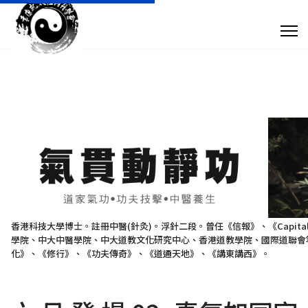
專 欄 文 章
傳 媒 訪 問
針 灸 診 症
搜尋
+852 28932893
香港科技大學博士。註冊中醫(針灸)。浮針二段。曾任《信報》、《Capit
學院、中大中醫學院、中大道教文化研究中心、香港道教學院、國際道聯會等
taoistyuen@gmail.com
化》、《修行》、《功夫傳奇》、《道通天地》、《講東講西》。
星期一及星期四 10:00am - 7:30pm 星期二、星期三及星期五 10:00am - 