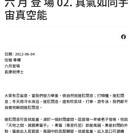
六 月 登 場 02. 真氣如同宇
宙真空能
日期 : 2012-06-04
信報 專欄
六月登場
袁康就博士
大家有否留意，當我們發力舉重，很自然就提肛閉息；打噴嚏，提肛閉
息；冬天用冷水淋浴，提肛閉息。還有吹氣球、打拳、游冬泳，我們都不
自覺地瞬間提肛閉息。
提肛閉息可造就能量，源於一個封閉虛間。這道理一早被老子發現，他說
「天地之間、其猶橐籥乎」。橐籥（粵音托若）即是風箱，橐是封閉的外
殼，籥是出入氣管道。風箱中的氣壓轉變，就是能量。出入氣口可建構