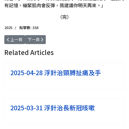
有記憶，繃緊肌肉會反彈，我建議你明天再來。」
（完）
2025
點擊數: 338
上一篇文章: 2025-05-15 浮針治手腳冰冷
下一篇文章: 2025-04-28 浮針治頸膊扯痛及手
上一頁
下一頁
Related Articles
2025-04-28 浮針治頸膊扯痛及手
2025-03-31 浮針治長新冠咳嗽