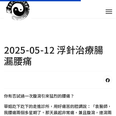
專 欄 文 章
傳 媒 訪 問
針 灸 診 症
2025-05-12 浮針治療腸
漏腰痛
搜尋
+852 28932893
taoistyuen@gmail.com
你有否試過一次腹瀉引來猛烈的腰痛？
華姐趷下趷下的走進診所，用好痛苦的腔調說：「袁醫師，
星期一及星期四 10:00am - 7:30pm 星期二、星期三及星期五 10:00am - 
我腰痛兩個多星期了。那天晨起非常痛，兼且腹瀉，連瀉兩