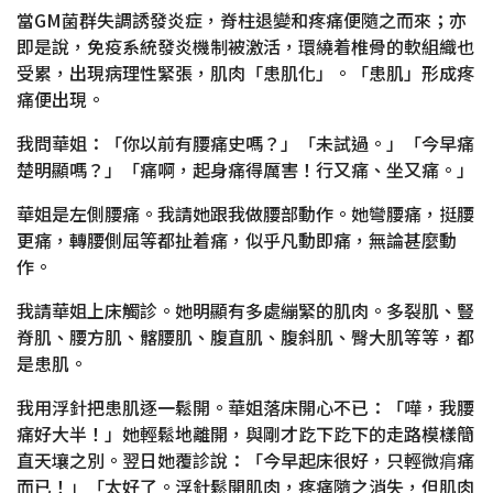
當GM菌群失調誘發炎症，脊柱退變和疼痛便隨之而來；亦
即是說，免疫系統發炎機制被激活，環繞着椎骨的軟組織也
受累，出現病理性緊張，肌肉「患肌化」。「患肌」形成疼
痛便出現。
我問華姐：「你以前有腰痛史嗎？」「未試過。」「今早痛
楚明顯嗎？」「痛啊，起身痛得厲害！行又痛、坐又痛。」
華姐是左側腰痛。我請她跟我做腰部動作。她彎腰痛，挺腰
更痛，轉腰側屈等都扯着痛，似乎凡動即痛，無論甚麼動
作。
我請華姐上床觸診。她明顯有多處繃緊的肌肉。多裂肌、豎
脊肌、腰方肌、髂腰肌、腹直肌、腹斜肌、臀大肌等等，都
是患肌。
我用浮針把患肌逐一鬆開。華姐落床開心不已：「嘩，我腰
痛好大半！」她輕鬆地離開，與剛才趷下趷下的走路模樣簡
直天壤之別。翌日她覆診說：「今早起床很好，只輕微㾓痛
而已！」「太好了。浮針鬆開肌肉，疼痛隨之消失，但肌肉