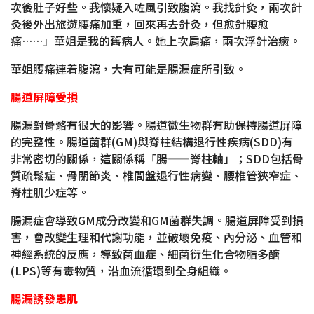
次後肚子好些。我懷疑入咗風引致腹瀉。我找針灸，兩次針
灸後外出旅遊腰痛加重，回來再去針灸，但愈針腰愈
痛……」華姐是我的舊病人。她上次肩痛，兩次浮針治癒。
華姐腰痛連着腹瀉，大有可能是腸漏症所引致。
腸道屏障受損
腸漏對骨骼有很大的影響。腸道微生物群有助保持腸道屏障
的完整性。腸道菌群(GM)與脊柱結構退行性疾病(SDD)有
非常密切的關係，這關係稱「腸——脊柱軸」；SDD包括骨
質疏鬆症、骨關節炎、椎間盤退行性病變、腰椎管狹窄症、
脊柱肌少症等。
腸漏症會導致GM成分改變和GM菌群失調。腸道屏障受到損
害，會改變生理和代謝功能，並破壞免疫、內分泌、血管和
神經系統的反應，導致菌血症、細菌衍生化合物脂多醣
(LPS)等有毒物質，沿血流循環到全身組織。
腸漏誘發患肌