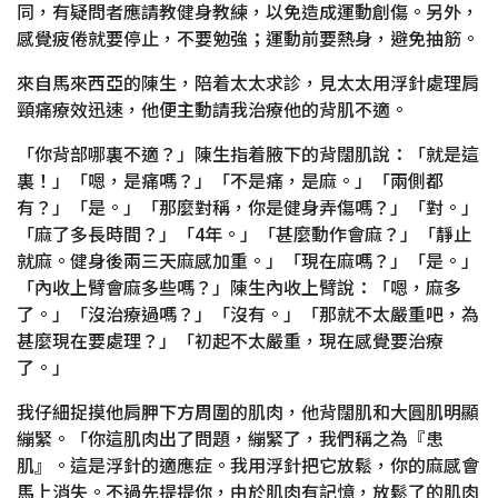
同，有疑問者應請教健身教練，以免造成運動創傷。另外，
感覺疲倦就要停止，不要勉強；運動前要熱身，避免抽筋。
來自馬來西亞的陳生，陪着太太求診，見太太用浮針處理肩
頸痛療效迅速，他便主動請我治療他的背肌不適。
「你背部哪裏不適？」陳生指着腋下的背闊肌說：「就是這
裏！」「嗯，是痛嗎？」「不是痛，是麻。」「兩側都
有？」「是。」「那麼對稱，你是健身弄傷嗎？」「對。」
「麻了多長時間？」「4年。」「甚麼動作會麻？」「靜止
就麻。健身後兩三天麻感加重。」「現在麻嗎？」「是。」
「內收上臂會麻多些嗎？」陳生內收上臂說：「嗯，麻多
了。」「沒治療過嗎？」「沒有。」「那就不太嚴重吧，為
甚麼現在要處理？」「初起不太嚴重，現在感覺要治療
了。」
我仔細捉摸他肩胛下方周圍的肌肉，他背闊肌和大圓肌明顯
繃緊。「你這肌肉出了問題，繃緊了，我們稱之為『患
肌』。這是浮針的適應症。我用浮針把它放鬆，你的麻感會
馬上消失。不過先提提你，由於肌肉有記憶，放鬆了的肌肉