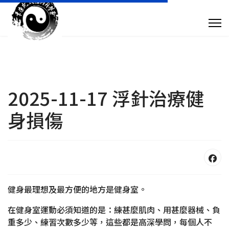
專 欄 文 章
傳 媒 訪 問
針 灸 診 症
2025-11-17 浮針治療健
身損傷
搜尋
+852 28932893
taoistyuen@gmail.com
健身最理想及最方便的地方是健身室。
在健身室運動必須知道的是：練甚麼肌肉、用甚麼器械、負
星期一及星期四 10:00am - 7:30pm 星期二、星期三及星期五 10:00am - 
重多少、練習次數多少等，這些都是高深學問，每個人不