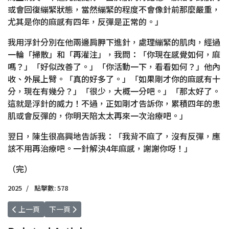
或會回復繃緊狀態，當然繃緊的程度不會像針前那麼嚴重，
尤其是你的麻感有四年，反彈是正常的。」
我用浮針分別在他兩邊肩胛下進針，處理繃緊的肌肉，經過
一輪「掃散」和「再灌注」，我問：「你現在感覺如何，麻
嗎？」「好似改善了。」「你活動一下，看看如何？」他內
收、外展上臂。「真的好多了。」「如果剛才你的麻感有十
分，現在有幾分？」「很少，大概一分吧。」「那太好了。
這就是浮針的威力！不過，正如剛才告訴你，累積四年的患
肌或會反彈的，你明天陪太太再來一次治療吧。」
翌日，陳生很高興地告訴我：「我背不麻了，沒有反彈，應
該不用再治療吧。一針解決4年麻感，謝謝你呀！」
（完）
2025
點擊數: 578
上一篇文章: 2025-11-28 內丹無為功 入定好處多 恍恍惚惚 似有似無
下一篇文章: 2025-10-31 忽略日常肌肉勞損 針灸急救
上一頁
下一頁