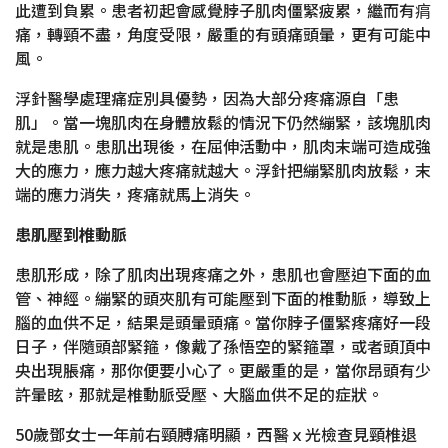
此遭到負累。患者初起會感覺脖子肌肉僵緊疲累，繼而有㾓
痛，轉頸不盡，角度受限，嚴重的有頭痛頭暈，更有可能中
風。
浮針醫學處理痛症別具優勢，因為大部分疼痛源自「患
肌」。當一塊肌肉在身體放鬆的情況下仍然繃緊，該塊肌肉
就是患肌。患肌出現後，在屈伸活動中，肌肉末端可造成強
大的應力，應力越大疼痛就越大。浮針把繃緊肌肉放鬆，末
端的應力消失，疼痛就馬上消失。
患肌壓到椎動脈
患肌形成，除了肌肉出現疼痛之外，患肌也會壓迫下面的血
管、神經。繃緊的頭夾肌有可能壓到下面的椎動脈，導致上
腦的血供不足，結果是頭暈頭痛。當你脖子僵緊疼痛好一段
日子，伴隨頭部緊箍，像戴了孫悟空的緊箍罩，或者頭頂中
央出現脹痛，那你便要小心了。更嚴重的是，當你昂頭有少
許暈眩，那就是椎動脈受壓、大腦血供不足的症狀。
50歲鄧女士一年前右頸膊痛明顯，西醫ｘ光檢查見頸椎退