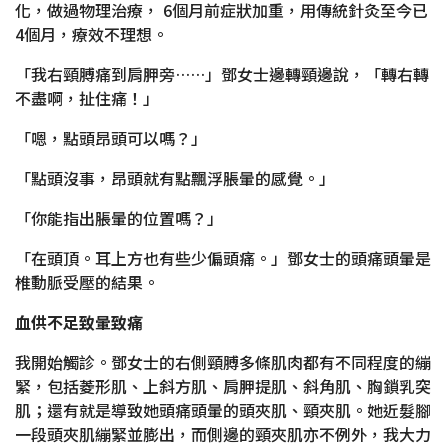
化，做過物理治療， 6個月前症狀加重，用傳統針灸至今已
4個月，療效不理想。
「我右頸膊痛到肩胛旁……」鄧女士邊轉頸邊說，「轉右轉
不盡啊，扯住痛！」
「嗯，點頭昂頭可以嗎？」
「點頭沒事，昂頭就有點飄浮脹暈的感覺。」
「你能指出脹暈的位置嗎？」
「在頭頂。耳上方也有些少偏頭痛。」鄧女士的頭痛頭暈是
椎動脈受壓的結果。
血供不足致暈致痛
我開始觸診。鄧女士的右側頸膊多條肌肉都有不同程度的繃
緊，包括菱形肌、上斜方肌、肩胛提肌、斜角肌、胸鎖乳突
肌；還有就是導致她頭痛頭暈的頭夾肌、頸夾肌。她近髮腳
一段頭夾肌繃緊並膨出，而側邊的頸夾肌亦不例外，我大力