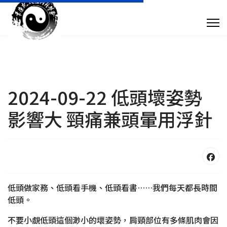
專 欄 文 章
傳 媒 訪 問
針 灸 診 症
2024-09-22 低頭壞姿勢
影響大 頸痛兼頭暈用浮針
搜尋
+852 28932893
taoistyuen@gmail.com
低頭做家務、低頭看手機、低頭看書……我們每天都長時間
低頭。
星期一及星期四 10:00am - 7:30pm 星期二、星期三及星期五 10:00am - 
不要小覷低頭這個渺小的壞姿勢，肩頸部位有多條肌肉會因