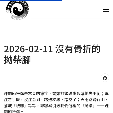
專 欄 文 章
傳 媒 訪 問
針 灸 診 症
2026-02-11 沒有骨折的
拗柴腳
搜尋
+852 28932893
taoistyuen@gmail.com
踝關節扭傷是常見的痛症，譬如打籃球跳起落地失平衡；專
注看手機，沒注意到平路遇梯級，踏空了；天雨路滑行山，
星期一及星期四 10:00am - 7:30pm 星期二、星期三及星期五 10:00am - 
落坡「跣腳」等等，都容易引致我們俗稱的「拗柴」——踝
關節扭傷。