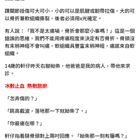
踝關節扭傷可大可小，小的可以是肌腱或韌帶拉傷，大的可
以骨折兼軟組織撕裂，後者必須用x光確定。
有人說：「我不是太痛喎，骨折會那麼小事嗎！」這是一個
錯誤的思維，我們不能用疼痛程度來決定有否骨折。骨頭沒
有末梢神經不會叫痛，軟組織具豐富末梢神經，痛感來自軟
組織。
14歲的軒仔昨天右腳拗柴，他爸爸是我的病人，帶他來求
診。
冰敷止血 熱敷散瘀
「怎弄傷的？」
「跳高截波，落地那一下就拗柴了。」
「你最痛在哪？」
軒仔指着腓骨頭對上兩吋回應。「拗柴那一刻有腫嗎？」