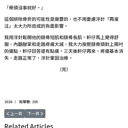
「骨頭沒事就好。」
這個排除骨折的可能性是需要的，也不用憂慮浮針「再灌
注」太大力所造成的負面影響。
我用浮針鬆開他的腓骨短肌和腓骨長肌。軒仔馬上覺得舒
服，內翻腳掌和走路疼痛大減，我大力按壓腓骨頭對上兩吋
的痛點，軒仔回答還有點痛。三天後軒仔再來，疼痛基本消
失，走路正常了，浮針鞏固治療。
（完）
2026
點擊數: 205
上一篇文章: 2026-02-25 劍擊誘發腰腿痛
下一篇文章: 2026-01-27 內丹氣功必讀經典《靈寶畢法》
上一頁
下一頁
Related Articles