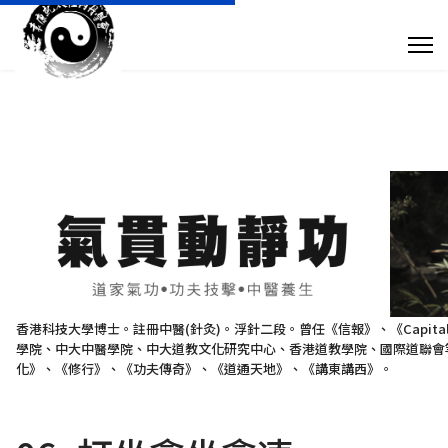
專 欄 文 章
傳 媒 訪 問
針 灸 診 症
搜尋
+852 28932893
香港科技大學博士。註冊中醫(針灸)。浮針二段。曾任《信報》、《Capit
學院、中大中醫學院、中大道教文化研究中心、香港道教學院、國際道聯會等
taoistyuen@gmail.com
化》、《修行》、《功夫傳奇》、《道通天地》、《講東講西》。
星期一及星期四 10:00am - 7:30pm 星期二、星期三及星期五 10:00am - 