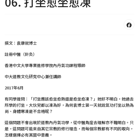
06. 打坐愈坐愈凍
撰文：袁康就博士
註冊中醫（針灸）
香港中文大學專業進修學院內丹氣功課程導師
中大道教文化研究中心兼任講師
2017年6月
有同學提問：「打坐應該愈坐愈熱還是愈坐愈凍？」她好不明白，她過去
所學的打坐，大伙兒都以凍為好，為何袁博士第一天就說氣功打坐以熱為
尚、身體寒凍是不合格呢？
這個問題不會出現於道教內丹氣功學，從中醫角度去理解亦不難明白。只
是，這問題可能來自其它宗教的修行理念，而每個宗教都有不同的取向，
怎樣選擇必有其箇中意義。