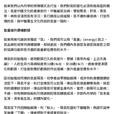
如果我們以內丹學的修煉模式去打坐，我們對氣的變化必須有極高度的關
注。氣是中國文化的重要部分，中醫論氣治病，譬如腎氣、肝氣、胃氣
等，病有深淺而氣有浮沉，氣行路徑以成經絡，氣不通則痛或病。打坐所
煉的氣，與中醫養生文化所說的氣是一致的。
能量提升調補虧損
如果用現代語詞來描述「氣」，我們或可以用「能量」(energy) 說之。
氣血兩旺就等同身體健康，那就是說，我們體內各器官及器官與器官之間
的協調功能和各方面的能量都在應有的水平。
煉氣的初始階段，是把虧損已久的氣提升。根據《黃帝內經‧上古天真
論》，人的生命力高峰點是男32歲(4x8) 、女28歲(4x7) ，過後便逐漸退
化和虧損。打坐是對應於虧損的作出增補，提升能量至應有水平。
這初始階段所煉的氣是陽氣。初學者由零開始鍛煉，或許你的身體健康狀
況低下，陽氣不足，則打坐煉氣可以壯陽，煉出陽氣便能轉寒為熱。倘若
你的健康狀況良好，煉出的陽氣可營運全身內外。當然，餘陽可以是病；
不過，你有明師指點則可將過剩的陽氣轉換成液，亦即內丹學的「氣多能
生液、液多能生氣」的體內變化。
陽氣從下丹田開始鍛煉，叫「點火」。陽氣旺盛則下腹暖熱，熱感可延伸
至後腰「下關」。煉者絕對不會感覺到陰涼。