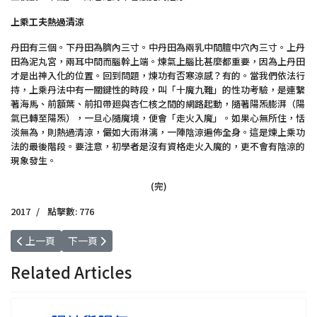
上乘工夫熱過清涼
丹田有三個。下丹田為臍內三寸。中丹田為兩乳中間膻中穴內三寸。上丹
田為泥丸宮，兩耳中間而腦幹上端。煉氣上腦比甚麼都重要，因為上丹田
才是出神入化的位置。回到問題，煉功有否寒涼感？有的。當我們依法行
持，上乘丹法中有一關鍵性的時段，叫「十魔九難」的性功考驗，是連繫
著海馬、前額葉、前扣帶廻與杏仁核之間的網路起動，隨著陽炁膨湃（陽
氣已轉至陽炁），一旦心隨魔境，便會「走火入魔」。如果心無所住，恬
淡無為，則熱過清涼，儼如大雨淋漓，一陣陰涼遍佈全身。這是煉上乘功
法的最後階段。要注意，初學者是沒有資格走火入魔的，更不會有陰涼的
現象發生。
(完)
2017
點擊數: 776
上一篇文章: 07. 套路不同搏擊
下一篇文章: 05. 雜念太多好厭煩
上一頁
下一頁
Related Articles